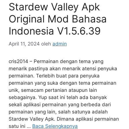
Stardew Valley Apk
Original Mod Bahasa
Indonesia V1.5.6.39
April 11, 2024
oleh
admin
cris2014 – Permainan dengan tema yang
menarik pastinya akan menarik atensi penyuka
permainan. Terlebih buat para penyuka
permainan yang suka dengan tema permainan
unik, semacam pertanian ataupun lain
sebagainya. Yup saat ini telah ada banyak
sekali aplikasi permainan yang berbeda dari
permainan yang lain, salah satunya adalah
Stardew Valley Apk. Dimana aplikasi permainan
satu ini …
Baca Selengkapnya