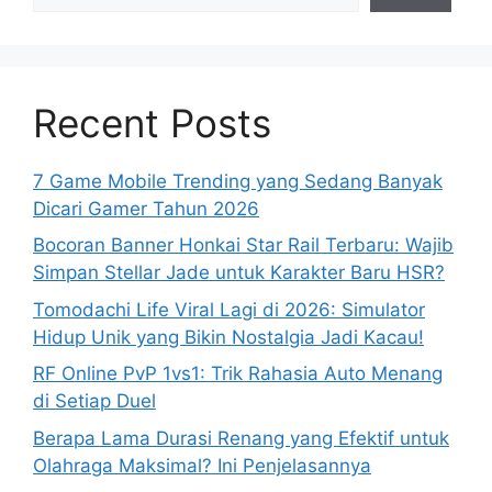
Recent Posts
7 Game Mobile Trending yang Sedang Banyak
Dicari Gamer Tahun 2026
Bocoran Banner Honkai Star Rail Terbaru: Wajib
Simpan Stellar Jade untuk Karakter Baru HSR?
Tomodachi Life Viral Lagi di 2026: Simulator
Hidup Unik yang Bikin Nostalgia Jadi Kacau!
RF Online PvP 1vs1: Trik Rahasia Auto Menang
di Setiap Duel
Berapa Lama Durasi Renang yang Efektif untuk
Olahraga Maksimal? Ini Penjelasannya