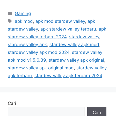
Kategori
Gaming
Tag
apk mod
,
apk mod stardew valley
,
apk
stardew valley
,
apk stardew valley terbaru
,
apk
stardew valley terbaru 2024
,
stardew valley
,
stardew valley apk
,
stardew valley apk mod
,
stardew valley apk mod 2024
,
stardew valley
apk mod v1.5.6.39
,
stardew valley apk original
,
stardew valley apk original mod
,
stardew valley
apk terbaru
,
stardew valley apk terbaru 2024
Cari
Cari