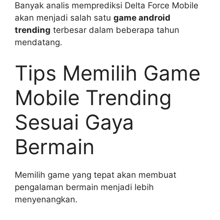
Banyak analis memprediksi Delta Force Mobile
akan menjadi salah satu
game android
trending
terbesar dalam beberapa tahun
mendatang.
Tips Memilih Game
Mobile Trending
Sesuai Gaya
Bermain
Memilih game yang tepat akan membuat
pengalaman bermain menjadi lebih
menyenangkan.