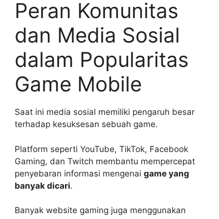
Peran Komunitas
dan Media Sosial
dalam Popularitas
Game Mobile
Saat ini media sosial memiliki pengaruh besar
terhadap kesuksesan sebuah game.
Platform seperti YouTube, TikTok, Facebook
Gaming, dan Twitch membantu mempercepat
penyebaran informasi mengenai
game yang
banyak dicari
.
Banyak website gaming juga menggunakan