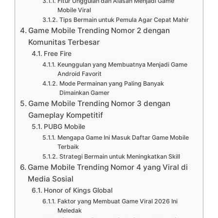
Fitur Unggulan dan Alasan Menjadi Game
Mobile Viral
Tips Bermain untuk Pemula Agar Cepat Mahir
Game Mobile Trending Nomor 2 dengan
Komunitas Terbesar
Free Fire
Keunggulan yang Membuatnya Menjadi Game
Android Favorit
Mode Permainan yang Paling Banyak
Dimainkan Gamer
Game Mobile Trending Nomor 3 dengan
Gameplay Kompetitif
PUBG Mobile
Mengapa Game Ini Masuk Daftar Game Mobile
Terbaik
Strategi Bermain untuk Meningkatkan Skill
Game Mobile Trending Nomor 4 yang Viral di
Media Sosial
Honor of Kings Global
Faktor yang Membuat Game Viral 2026 Ini
Meledak