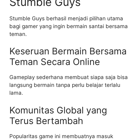
Stumble Guys
Stumble Guys berhasil menjadi pilihan utama
bagi gamer yang ingin bermain santai bersama
teman.
Keseruan Bermain Bersama
Teman Secara Online
Gameplay sederhana membuat siapa saja bisa
langsung bermain tanpa perlu belajar terlalu
lama.
Komunitas Global yang
Terus Bertambah
Popularitas game ini membuatnya masuk