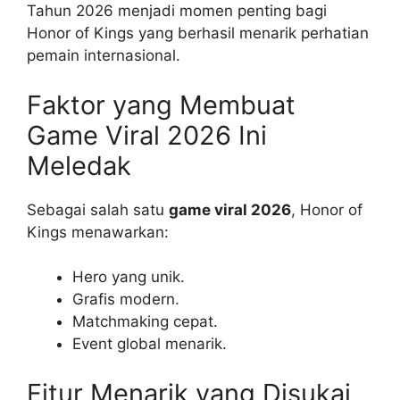
Tahun 2026 menjadi momen penting bagi
Honor of Kings yang berhasil menarik perhatian
pemain internasional.
Faktor yang Membuat
Game Viral 2026 Ini
Meledak
Sebagai salah satu
game viral 2026
, Honor of
Kings menawarkan:
Hero yang unik.
Grafis modern.
Matchmaking cepat.
Event global menarik.
Fitur Menarik yang Disukai