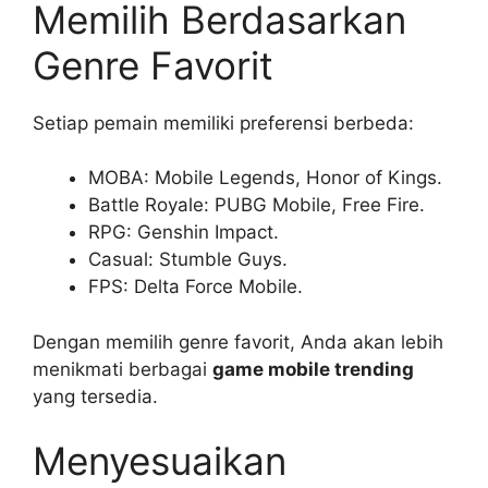
Memilih Berdasarkan
Genre Favorit
Setiap pemain memiliki preferensi berbeda:
MOBA: Mobile Legends, Honor of Kings.
Battle Royale: PUBG Mobile, Free Fire.
RPG: Genshin Impact.
Casual: Stumble Guys.
FPS: Delta Force Mobile.
Dengan memilih genre favorit, Anda akan lebih
menikmati berbagai
game mobile trending
yang tersedia.
Menyesuaikan