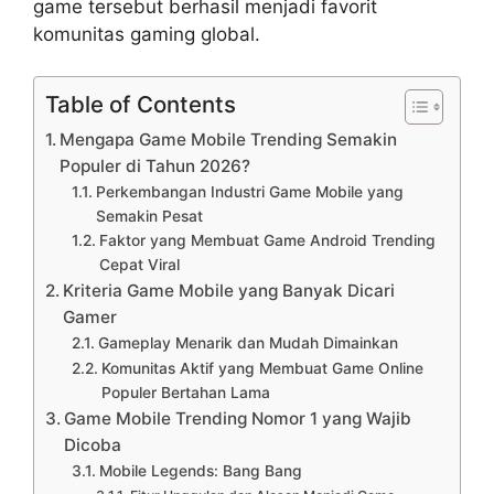
game tersebut berhasil menjadi favorit
komunitas gaming global.
Table of Contents
Mengapa Game Mobile Trending Semakin
Populer di Tahun 2026?
Perkembangan Industri Game Mobile yang
Semakin Pesat
Faktor yang Membuat Game Android Trending
Cepat Viral
Kriteria Game Mobile yang Banyak Dicari
Gamer
Gameplay Menarik dan Mudah Dimainkan
Komunitas Aktif yang Membuat Game Online
Populer Bertahan Lama
Game Mobile Trending Nomor 1 yang Wajib
Dicoba
Mobile Legends: Bang Bang