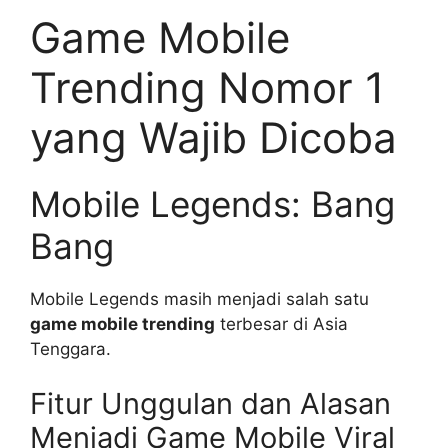
Game Mobile
Trending Nomor 1
yang Wajib Dicoba
Mobile Legends: Bang
Bang
Mobile Legends masih menjadi salah satu
game mobile trending
terbesar di Asia
Tenggara.
Fitur Unggulan dan Alasan
Menjadi Game Mobile Viral