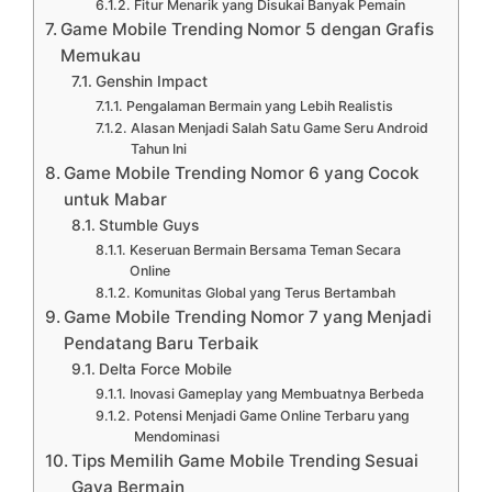
Fitur Menarik yang Disukai Banyak Pemain
Game Mobile Trending Nomor 5 dengan Grafis
Memukau
Genshin Impact
Pengalaman Bermain yang Lebih Realistis
Alasan Menjadi Salah Satu Game Seru Android
Tahun Ini
Game Mobile Trending Nomor 6 yang Cocok
untuk Mabar
Stumble Guys
Keseruan Bermain Bersama Teman Secara
Online
Komunitas Global yang Terus Bertambah
Game Mobile Trending Nomor 7 yang Menjadi
Pendatang Baru Terbaik
Delta Force Mobile
Inovasi Gameplay yang Membuatnya Berbeda
Potensi Menjadi Game Online Terbaru yang
Mendominasi
Tips Memilih Game Mobile Trending Sesuai
Gaya Bermain