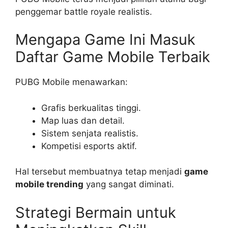
penggemar battle royale realistis.
Mengapa Game Ini Masuk
Daftar Game Mobile Terbaik
PUBG Mobile menawarkan:
Grafis berkualitas tinggi.
Map luas dan detail.
Sistem senjata realistis.
Kompetisi esports aktif.
Hal tersebut membuatnya tetap menjadi
game
mobile trending
yang sangat diminati.
Strategi Bermain untuk