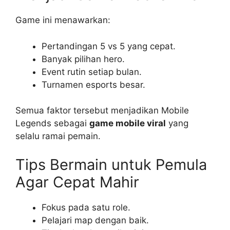
Game ini menawarkan:
Pertandingan 5 vs 5 yang cepat.
Banyak pilihan hero.
Event rutin setiap bulan.
Turnamen esports besar.
Semua faktor tersebut menjadikan Mobile
Legends sebagai
game mobile viral
yang
selalu ramai pemain.
Tips Bermain untuk Pemula
Agar Cepat Mahir
Fokus pada satu role.
Pelajari map dengan baik.