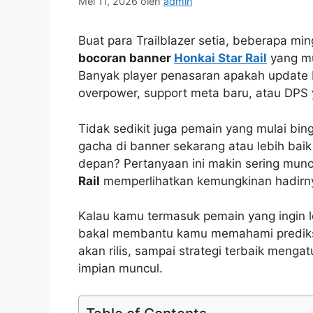
Mei 11, 2026
oleh
admin
Buat para Trailblazer setia, beberapa m
bocoran banner
Honkai Star Rail
yang mu
Banyak player penasaran apakah update 
overpower, support meta baru, atau DPS y
Tidak sedikit juga pemain yang mulai bi
gacha di banner sekarang atau lebih ba
depan? Pertanyaan ini makin sering munc
Rail
memperlihatkan kemungkinan hadirnya
Kalau kamu termasuk pemain yang ingin leb
bakal membantu kamu memahami predik
akan rilis, sampai strategi terbaik menga
impian muncul.