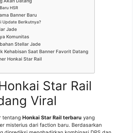
ng Akan Datang
 Baru HSR
sama Banner Baru
 Update Berikutnya?
lar Jade
aya Komunitas
bahan Stellar Jade
ak Kehabisan Saat Banner Favorit Datang
r Honkai Star Rail
onkai Star Rail
dang Viral
r tentang
Honkai Star Rail terbaru
yang
misterius dari faction baru. Berdasarkan
g diprediksi menghadirkan kombinasi DPS dan