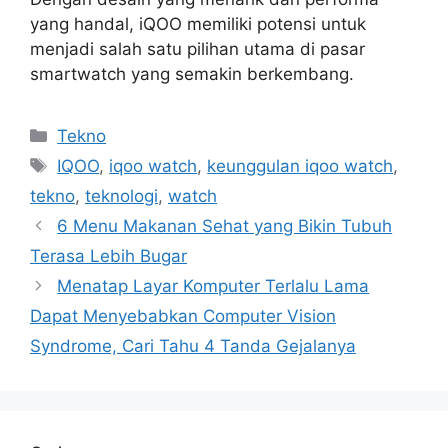
yang handal, iQOO memiliki potensi untuk
menjadi salah satu pilihan utama di pasar
smartwatch yang semakin berkembang.
Kategori
Tekno
Tag
IQOO
,
iqoo watch
,
keunggulan iqoo watch
,
tekno
,
teknologi
,
watch
6 Menu Makanan Sehat yang Bikin Tubuh
Terasa Lebih Bugar
Menatap Layar Komputer Terlalu Lama
Dapat Menyebabkan Computer Vision
Syndrome, Cari Tahu 4 Tanda Gejalanya