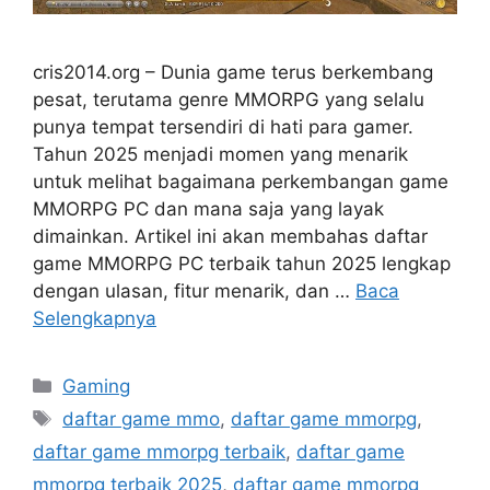
cris2014.org – Dunia game terus berkembang
pesat, terutama genre MMORPG yang selalu
punya tempat tersendiri di hati para gamer.
Tahun 2025 menjadi momen yang menarik
untuk melihat bagaimana perkembangan game
MMORPG PC dan mana saja yang layak
dimainkan. Artikel ini akan membahas daftar
game MMORPG PC terbaik tahun 2025 lengkap
dengan ulasan, fitur menarik, dan …
Baca
Selengkapnya
Kategori
Gaming
Tag
daftar game mmo
,
daftar game mmorpg
,
daftar game mmorpg terbaik
,
daftar game
mmorpg terbaik 2025
,
daftar game mmorpg