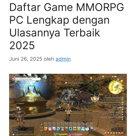
Daftar Game MMORPG
PC Lengkap dengan
Ulasannya Terbaik
2025
Juni 26, 2025
oleh
admin