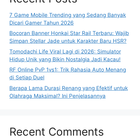
7 Game Mobile Trending yang Sedang Banyak
Dicari Gamer Tahun 2026
Bocoran Banner Honkai Star Rail Terbaru: Wajib
Simpan Stellar Jade untuk Karakter Baru HSR?
Tomodachi Life Viral Lagi di 2026: Simulator
Hidup Unik yang Bikin Nostalgia Jadi Kacau!
RF Online PvP 1vs1: Trik Rahasia Auto Menang
di Setiap Duel
Berapa Lama Durasi Renang yang Efektif untuk
Olahraga Maksimal? Ini Penjelasannya
Recent Comments