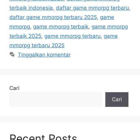
terbaik indonesia
,
daftar game mmorpg terbaru
,
daftar game mmorpg terbaru 2025
,
game
mmorpg
,
game mmorpg terbaik
,
game mmorpg
terbaik 2025
,
game mmorpg terbaru
,
game
mmorpg terbaru 2025
Tinggalkan komentar
Cari
Cari
Recent Posts