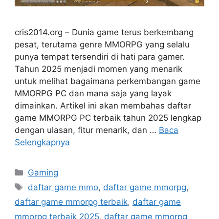
cris2014.org – Dunia game terus berkembang
pesat, terutama genre MMORPG yang selalu
punya tempat tersendiri di hati para gamer.
Tahun 2025 menjadi momen yang menarik
untuk melihat bagaimana perkembangan game
MMORPG PC dan mana saja yang layak
dimainkan. Artikel ini akan membahas daftar
game MMORPG PC terbaik tahun 2025 lengkap
dengan ulasan, fitur menarik, dan …
Baca
Selengkapnya
Kategori
Gaming
Tag
daftar game mmo
,
daftar game mmorpg
,
daftar game mmorpg terbaik
,
daftar game
mmorpg terbaik 2025
,
daftar game mmorpg