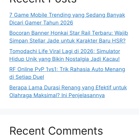
7 Game Mobile Trending yang Sedang Banyak
Dicari Gamer Tahun 2026
Bocoran Banner Honkai Star Rail Terbaru: Wajib
Simpan Stellar Jade untuk Karakter Baru HSR?
Tomodachi Life Viral Lagi di 2026: Simulator
Hidup Unik yang Bikin Nostalgia Jadi Kacau!
RF Online PvP 1vs1: Trik Rahasia Auto Menang
di Setiap Duel
Berapa Lama Durasi Renang yang Efektif untuk
Olahraga Maksimal? Ini Penjelasannya
Recent Comments