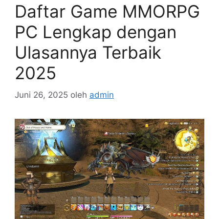
Daftar Game MMORPG
PC Lengkap dengan
Ulasannya Terbaik
2025
Juni 26, 2025
oleh
admin